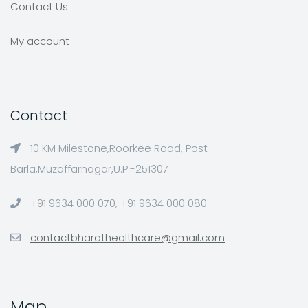
Contact Us
My account
Contact
10 KM Milestone,Roorkee Road, Post
Barla,Muzaffarnagar,U.P.-251307
+91 9634 000 070, +91 9634 000 080
contactbharathealthcare@gmail.com
Map